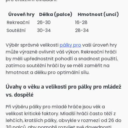
Úroveň hry
Délka (palce)
Hmotnost (uncí)
Rekreační
26-30
16-28
Soutěžní
30-34
28-34
Výběr správné velikosti
pálky pro
vaši úroveň hry
může výrazně ovlivnit váš výkon. Rekreační hráči
by měli upřednostnit pohodlí a snadnost použití,
zatímco soutěžní hráči by se měli zaměřit na
hmotnost a délku pro optimální sílu.
Úvahy o věku a velikosti pro pálky pro mládež
vs. dospělé
Při výběru pálky pro mladé hráče jsou věk a
velikost kritické faktory. Mladší hráči často těží z
lehčích, kratších pálky, obvykle v rozmezí od 26 do
30 palců, aby pomohli rozvíjet své dovednosti,