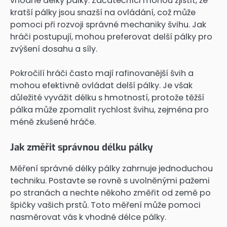
vhodné délky pálky. Začátečníci mohou zjistit, že
kratší pálky jsou snazší na ovládání, což může
pomoci při rozvoji správné mechaniky švihu. Jak
hráči postupují, mohou preferovat delší pálky pro
zvýšení dosahu a síly.
Pokročilí hráči často mají rafinovanější švih a
mohou efektivně ovládat delší pálky. Je však
důležité vyvážit délku s hmotností, protože těžší
pálka může zpomalit rychlost švihu, zejména pro
méně zkušené hráče.
Jak změřit správnou délku pálky
Měření správné délky pálky zahrnuje jednoduchou
techniku. Postavte se rovně s uvolněnými pažemi
po stranách a nechte někoho změřit od země po
špičky vašich prstů. Toto měření může pomoci
nasměrovat vás k vhodné délce pálky.