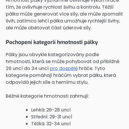
Hmotnost pálky významně ovlivňuje výkon hráče
tím, že ovlivňuje rychlost švihu a kontrolu. Těžší
pálka může generovat více síly, ale může zpomalit
švih, zatímco lehčí pálka umožňuje rychlejší švihy,
ale může obětovat část úderové síly.
Pochopení kategorií hmotnosti pálky
Pálky jsou obvykle kategorizovány podle
hmotnosti, která se může pohybovat od přibližně
26 uncí do 34 uncí
pro dospělé
hráče. Tyto
kategorie pomáhají hráčům vybrat pálku, která
odpovídá jejich síle a hernímu stylu.
Běžné kategorie hmotnosti zahrnují:
Lehká: 26-28 uncí
Střední: 29-31 uncí
Těžká: 32-34 uncí