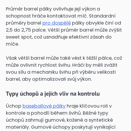
Průměr barrel pálky ovlivňuje její výkon a
schopnost hráče kontaktovat míč. Standardní
průměry barrel
pro dospělé
pálky obvykle činí od
2,5 do 2,75 palce. Větší průměr barrel může zvýšit
sweet spot, což usnadňuje efektivní zásah do
míče.
Však větší barrel může také vést k těžší pálce, což
může ovlivnit rychlost švihu. Hráči by měli zvážit
svou sílu a mechaniku švihu při výběru velikosti
barrel, aby optimalizovali svůj výkon.
Typy úchopů a jejich vliv na kontrolu
Úchop
baseballové pálky
hraje klíčovou roli v
kontrole a pohodlí během švihů. Běžné typy
úchopů zahrnují gumové, kožené a syntetické
materiály. Gumové úchopy poskytují vynikající