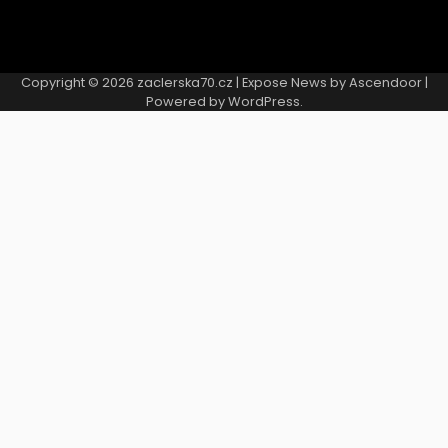
Copyright © 2026
zaclerska70.cz
| Expose News by
Ascendoor
|
Powered by
WordPress
.