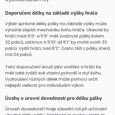
Doporučení délky na základě výšky hráče
Výběr správné délky pálky na základě výšky může
výrazně zlepšit mechaniku švihu hráče. Obecně by
hráči mezi 5’6″ a 5’9″ měli zvažovat pálky kolem
32 palců, zatímco ti 5’10” až 6’1″ by mohli zvolit 33
palců. Vyšší hráči, nad 6’2″, často těží z pálky, která
má 34 palců.
Tato doporučení slouží jako vodítko a hráči by
měli také zvážit své vlastní pohodlí a styl švihu.
Vyzkoušení různých délek může pomoci určit
nejlepší velikost pro individuální výkon.
Úvahy o úrovni dovedností pro délku pálky
Úroveň dovedností hraje zásadní roli při určování