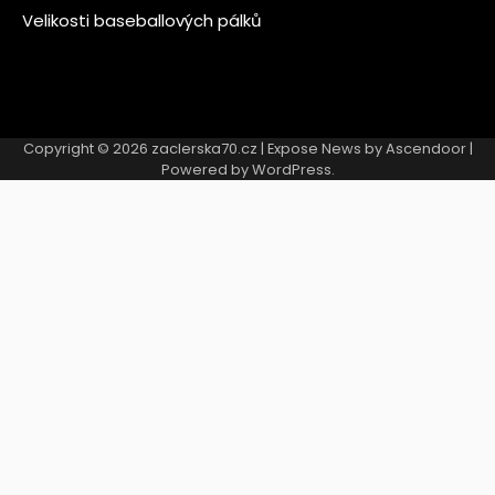
Velikosti baseballových pálků
Copyright © 2026
zaclerska70.cz
| Expose News by
Ascendoor
|
Powered by
WordPress
.