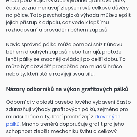
Hráči používající vysoce výkonné grafitové pálky
často zaznamenávají zlepšení své celkové důvěry
na pálce. Tato psychologická výhoda může zlepšit
jejich přístup k odpalu, což vede k lepšímu
rozhodování a provádění během zápasů.
Navíc správná pálka může pomoci snížit únavu
během dlouhých zápasů nebo turnajů, protože
lehčí pálky se snadněji ovládají po delší dobu. To
může být obzvlášť prospěšné pro mladší hráče
nebo ty, kteří stále rozvíjejí svou sílu.
Názory odborníků na výkon grafitových pálků
Odborníci v oblasti baseballového vybavení často
zdůrazňují výhody grafitových pálků, zejména pro
mladší hráče a ty, kteří přecházejí z
dřevěných
pálků
. Mnoho trenérů doporučuje grafit pro jeho
schopnost zlepšit mechaniku švihu a celkový