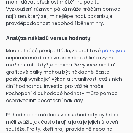
mohli dávat přednost měkčímu pocitu.
Vyzkoušení různých pálků může hráčům pomoci
najít ten, který se jim nejlépe hodí, což snižuje
pravděpodobnost nepohodlí během hry.
Analýza nákladů versus hodnoty
Mnoho hráčů předpokládá, že grafitové
pálky jsou
nepřiměřeně drahé ve srovnání s hliníkovými
možnostmi. I když je pravda, že vysoce kvalitní
grafitové pálky mohou být nákladné, často
poskytují vynikající výkon a trvanlivost, což z nich
činí hodnotnou investici pro vážné hráče.
Pochopení dlouhodobé hodnoty může pomoci
ospravedlnit počáteční náklady.
Při hodnocení nákladů versus hodnoty by hráči
měli zvážit, jak často hrají a jaká je jejich úroveň
soutěže. Pro ty, kteří hrají pravidelně nebo na