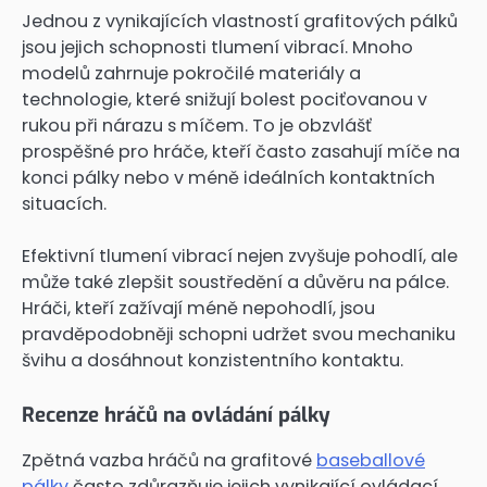
Jednou z vynikajících vlastností grafitových pálků
jsou jejich schopnosti tlumení vibrací. Mnoho
modelů zahrnuje pokročilé materiály a
technologie, které snižují bolest pociťovanou v
rukou při nárazu s míčem. To je obzvlášť
prospěšné pro hráče, kteří často zasahují míče na
konci pálky nebo v méně ideálních kontaktních
situacích.
Efektivní tlumení vibrací nejen zvyšuje pohodlí, ale
může také zlepšit soustředění a důvěru na pálce.
Hráči, kteří zažívají méně nepohodlí, jsou
pravděpodobněji schopni udržet svou mechaniku
švihu a dosáhnout konzistentního kontaktu.
Recenze hráčů na ovládání pálky
Zpětná vazba hráčů na grafitové
baseballové
pálky
často zdůrazňuje jejich vynikající ovládací