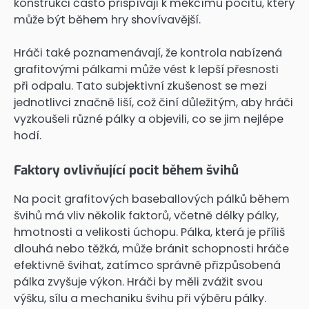
konstrukci často přispívají k měkčímu pocitu, který
může být během hry shovívavější.
Hráči také poznamenávají, že kontrola nabízená
grafitovými pálkami může vést k lepší přesnosti
při odpalu. Tato subjektivní zkušenost se mezi
jednotlivci značně liší, což činí důležitým, aby hráči
vyzkoušeli různé pálky a objevili, co se jim nejlépe
hodí.
Faktory ovlivňující pocit během švihů
Na pocit grafitových baseballových pálků během
švihů má vliv několik faktorů, včetně délky pálky,
hmotnosti a velikosti úchopu. Pálka, která je příliš
dlouhá nebo těžká, může bránit schopnosti hráče
efektivně švihat, zatímco správně přizpůsobená
pálka zvyšuje výkon. Hráči by měli zvážit svou
výšku, sílu a mechaniku švihu při výběru pálky.