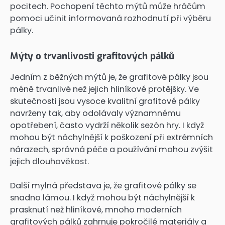
pocitech. Pochopení těchto mýtů může hráčům
pomoci učinit informovaná rozhodnutí při výběru
pálky.
Mýty o trvanlivosti grafitových pálků
Jedním z běžných mýtů je, že grafitové pálky jsou
méně trvanlivé než jejich hliníkové protějšky. Ve
skutečnosti jsou vysoce kvalitní grafitové pálky
navrženy tak, aby odolávaly významnému
opotřebení, často vydrží několik sezón hry. I když
mohou být náchylnější k poškození při extrémních
nárazech, správná péče a používání mohou zvýšit
jejich dlouhověkost.
Další mylná představa je, že grafitové pálky se
snadno lámou. I když mohou být náchylnější k
prasknutí než hliníkové, mnoho moderních
grafitových pálků zahrnuje pokročilé materiály a