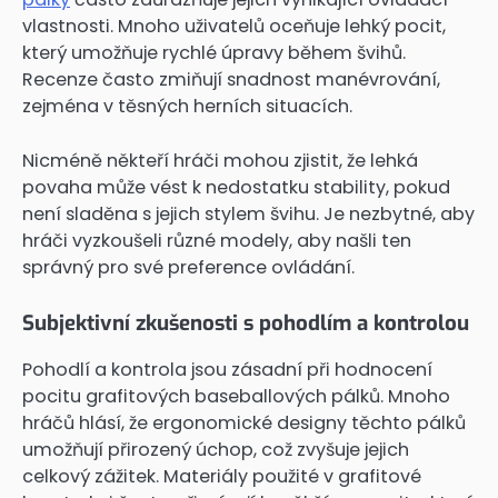
vlastnosti. Mnoho uživatelů oceňuje lehký pocit,
který umožňuje rychlé úpravy během švihů.
Recenze často zmiňují snadnost manévrování,
zejména v těsných herních situacích.
Nicméně někteří hráči mohou zjistit, že lehká
povaha může vést k nedostatku stability, pokud
není sladěna s jejich stylem švihu. Je nezbytné, aby
hráči vyzkoušeli různé modely, aby našli ten
správný pro své preference ovládání.
Subjektivní zkušenosti s pohodlím a kontrolou
Pohodlí a kontrola jsou zásadní při hodnocení
pocitu grafitových baseballových pálků. Mnoho
hráčů hlásí, že ergonomické designy těchto pálků
umožňují přirozený úchop, což zvyšuje jejich
celkový zážitek. Materiály použité v grafitové