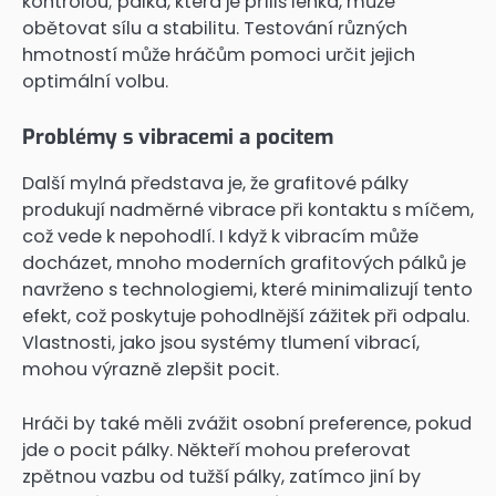
kontrolou; pálka, která je příliš lehká, může
obětovat sílu a stabilitu. Testování různých
hmotností může hráčům pomoci určit jejich
optimální volbu.
Problémy s vibracemi a pocitem
Další mylná představa je, že grafitové pálky
produkují nadměrné vibrace při kontaktu s míčem,
což vede k nepohodlí. I když k vibracím může
docházet, mnoho moderních grafitových pálků je
navrženo s technologiemi, které minimalizují tento
efekt, což poskytuje pohodlnější zážitek při odpalu.
Vlastnosti, jako jsou systémy tlumení vibrací,
mohou výrazně zlepšit pocit.
Hráči by také měli zvážit osobní preference, pokud
jde o pocit pálky. Někteří mohou preferovat
zpětnou vazbu od tužší pálky, zatímco jiní by