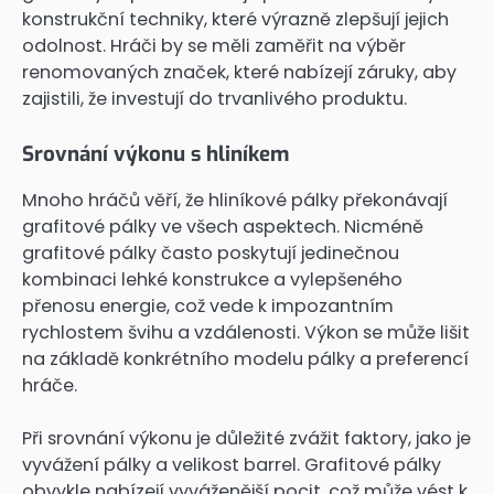
konstrukční techniky, které výrazně zlepšují jejich
odolnost. Hráči by se měli zaměřit na výběr
renomovaných značek, které nabízejí záruky, aby
zajistili, že investují do trvanlivého produktu.
Srovnání výkonu s hliníkem
Mnoho hráčů věří, že hliníkové pálky překonávají
grafitové pálky ve všech aspektech. Nicméně
grafitové pálky často poskytují jedinečnou
kombinaci lehké konstrukce a vylepšeného
přenosu energie, což vede k impozantním
rychlostem švihu a vzdálenosti. Výkon se může lišit
na základě konkrétního modelu pálky a preferencí
hráče.
Při srovnání výkonu je důležité zvážit faktory, jako je
vyvážení pálky a velikost barrel. Grafitové pálky
obvykle nabízejí vyváženější pocit, což může vést k