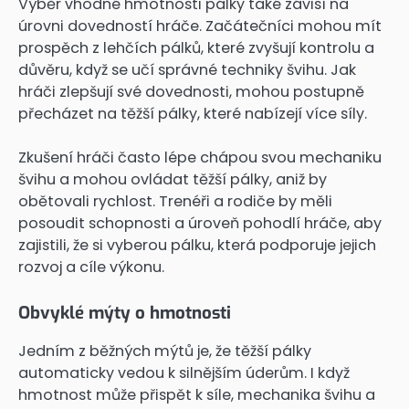
Výběr vhodné hmotnosti pálky také závisí na
úrovni dovedností hráče. Začátečníci mohou mít
prospěch z lehčích pálků, které zvyšují kontrolu a
důvěru, když se učí správné techniky švihu. Jak
hráči zlepšují své dovednosti, mohou postupně
přecházet na těžší pálky, které nabízejí více síly.
Zkušení hráči často lépe chápou svou mechaniku
švihu a mohou ovládat těžší pálky, aniž by
obětovali rychlost. Trenéři a rodiče by měli
posoudit schopnosti a úroveň pohodlí hráče, aby
zajistili, že si vyberou pálku, která podporuje jejich
rozvoj a cíle výkonu.
Obvyklé mýty o hmotnosti
Jedním z běžných mýtů je, že těžší pálky
automaticky vedou k silnějším úderům. I když
hmotnost může přispět k síle, mechanika švihu a