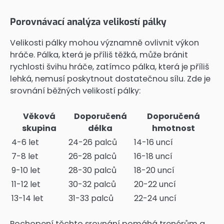
Porovnávací analýza velikostí pálky
Velikosti pálky mohou významně ovlivnit výkon
hráče. Pálka, která je příliš těžká, může bránit
rychlosti švihu hráče, zatímco pálka, která je příliš
lehká, nemusí poskytnout dostatečnou sílu. Zde je
srovnání běžných velikostí pálky:
Věková
Doporučená
Doporučená
skupina
délka
hmotnost
4-6 let
24-26 palců
14-16 uncí
7-8 let
26-28 palců
16-18 uncí
9-10 let
28-30 palců
18-20 uncí
11-12 let
30-32 palců
20-22 uncí
13-14 let
31-33 palců
22-24 uncí
Pochopení těchto srovnání pomáhá trenérům a