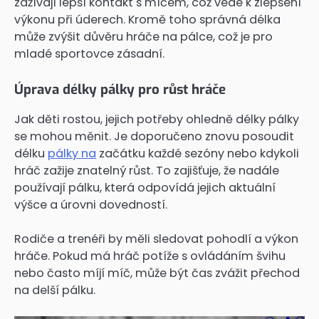
zažívají lepší kontakt s míčem, což vede k zlepšení
výkonu při úderech. Kromě toho správná délka
může zvýšit důvěru hráče na pálce, což je pro
mladé sportovce zásadní.
Úprava délky pálky pro růst hráče
Jak děti rostou, jejich potřeby ohledně délky pálky
se mohou měnit. Je doporučeno znovu posoudit
délku
pálky na
začátku každé sezóny nebo kdykoli
hráč zažije znatelný růst. To zajišťuje, že nadále
používají pálku, která odpovídá jejich aktuální
výšce a úrovni dovedností.
Rodiče a trenéři by měli sledovat pohodlí a výkon
hráče. Pokud má hráč potíže s ovládáním švihu
nebo často míjí míč, může být čas zvážit přechod
na delší pálku.