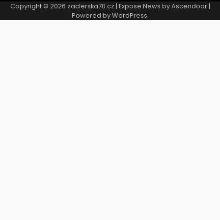
Copyright © 2026
zaclerska70.cz
| Expose News by
Ascendoor
|
Powered by
WordPress
.