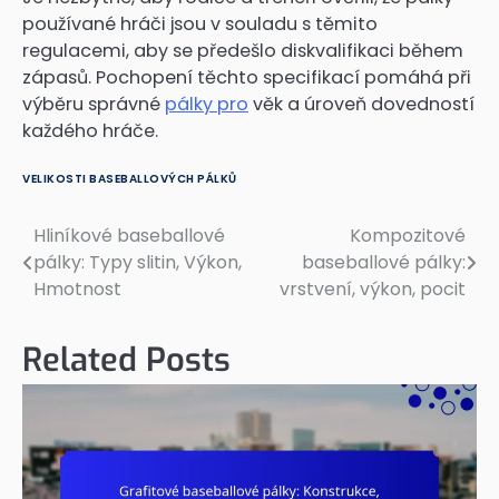
používané hráči jsou v souladu s těmito
regulacemi, aby se předešlo diskvalifikaci během
zápasů. Pochopení těchto specifikací pomáhá při
výběru správné
pálky pro
věk a úroveň dovedností
každého hráče.
VELIKOSTI BASEBALLOVÝCH PÁLKŮ
Hliníkové baseballové
Kompozitové
Post
pálky: Typy slitin, Výkon,
baseballové pálky:
navigation
Hmotnost
vrstvení, výkon, pocit
Related Posts