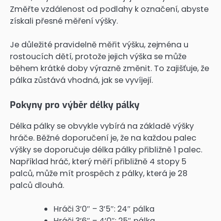
Změřte vzdálenost od podlahy k označení, abyste
získali přesné měření výšky.
Je důležité pravidelně měřit výšku, zejména u
rostoucích dětí, protože jejich výška se může
během krátké doby výrazně změnit. To zajišťuje, že
pálka zůstává vhodná, jak se vyvíjejí.
Pokyny pro výběr délky pálky
Délka pálky se obvykle vybírá na základě výšky
hráče. Běžné doporučení je, že na každou palec
výšky se doporučuje délka pálky přibližně 1 palec.
Například hráč, který měří přibližně 4 stopy 5
palců, může mít prospěch z pálky, která je 28
palců dlouhá.
Hráči 3’0″ – 3’5″: 24″ pálka
Hráči 3’6″ – 4’0″: 25″ pálka